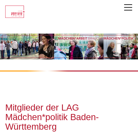
LAG Mädchen*politik
Unsere Mitglieder
Überblick
Mitglied werden
Kurzportraits
Mitglieder der LAG
Themen
Mädchen*politik Baden-
Württemberg
Service