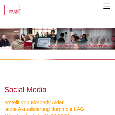
LAG Mädchen*politik
Unsere Mitglieder
Themen
Mädchen*politik
Inklusive Mädchen*arbeit
Social Media
Partizipation
erstellt von Kimberly Alder
Soziale Medien
letzte Aktualisierung durch die LAG
Empowerment